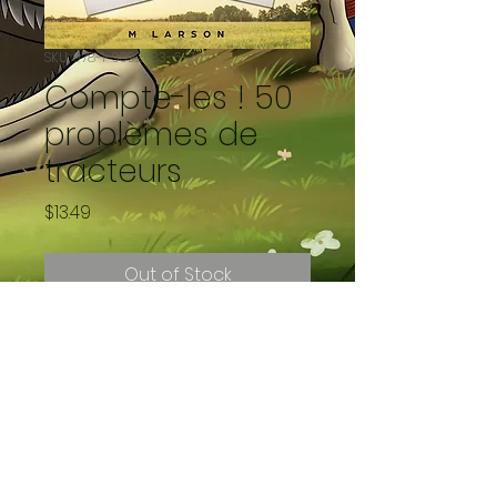
SKU: 978-1-9992683-6-7
Compte-les ! 50
problèmes de
tracteurs
Price
$13.49
Out of Stock
Les objectifs de ce livre:
Aider les enfants à apprendre à
compter et à épeler de 1 à 50.
Montrer aux enfants combien il
est important de choisir la
sécurité d'abord à la ferme et